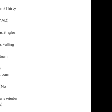
m (Thirty
(4AD)
as Singles
 Falling
Album
)
 Album
 (No
uns wieder
s)