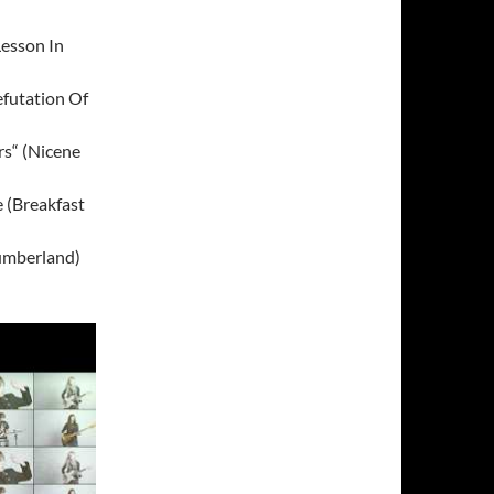
Lesson In
efutation Of
s“ (Nicene
 (Breakfast
lumberland)