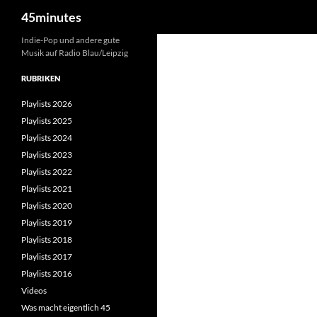
Suchen
45minutes
Zum
Indie-Pop und andere gute
Musik auf Radio Blau/Leipzig
Inhalt
springen
RUBRIKEN
Playlists 2026
Playlists 2025
Playlists 2024
Playlists 2023
Playlists 2022
Playlists 2021
Playlists 2020
Playlists 2019
Playlists 2018
Playlists 2017
Playlists 2016
Videos
Was macht eigentlich 45