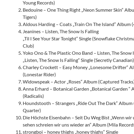
Young Records)
Bedouine – One Thing Right „Neon Summer Skin“ Albu
Tigers)
Aldous Harding – Coats „Train On The Island“ Album 
Jeanines – Listen, The Snow Is Falling
„Til I See Your Star Tonight“ Single (Snowflake Christm
Club)
Yoko Ono & The Plastic Ono Band – Listen, The Snow Is
„Listen, The Snow Is Falling“ Single (Secretly Canadian)
Charley Crockett – Easy Money „Lonesome Drifter“ 
(Lonestar Rider)
Widowspeak – Actor „Roses“ Album (Captured Tracks
Anna Erhard – Botanical Garden „Botanical Garden “
(Radicalis)
Houndstooth – Strangers „Ride Out The Dark“ Album
Quarter)
Die Höchste Eisenbahn – Seit Du Weg Bist „Wenn wir 
sehen schreien wir uns wieder an“ Album (Mila Record
strongboi – honey thighs „honey thighs“ Single