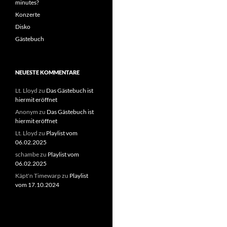
minutes?
Konzerte
Disko
Gästebuch
NEUESTE KOMMENTARE
Lt. Lloyd
zu
Das Gästebuch ist
hiermit eröffnet
Anonym
zu
Das Gästebuch ist
hiermit eröffnet
Lt. Lloyd
zu
Playlist vom
06.02.2025
schambe
zu
Playlist vom
06.02.2025
Käpt'n Timewarp
zu
Playlist
vom 17.10.2024