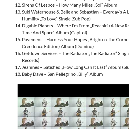
Sirens Of Lesbos – How Many Miles „Sol“ Album
Suki Waterhouse & Belle and Sebastian – Everday’s A 
Humility „To Love“ Single (Sub Pop)
Digable Planets – Where I’m From „Reachin‘ (A New R
Time And Space“ Album (Capitol)
Pavement – Harness Your Hopes „Brighten The Corner
Creedence Edition) Album (Domino)
Getdown Services – The Radiator „The Radiator“ Single
Records)
Jeanines – Satisfied „How Long Can It Last“ Album (S
Baby Dave – San Pellegrino „Billy“ Album