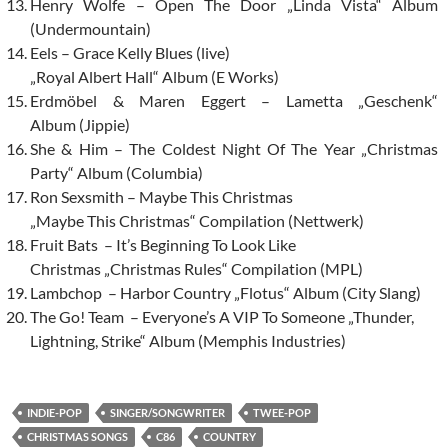
Henry Wolfe – Open The Door „Linda Vista“ Album
(Undermountain)
Eels – Grace Kelly Blues (live)
„Royal Albert Hall“ Album (E Works)
Erdmöbel & Maren Eggert – Lametta „Geschenk“
Album (Jippie)
She & Him – The Coldest Night Of The Year „Christmas
Party“ Album (Columbia)
Ron Sexsmith – Maybe This Christmas
„Maybe This Christmas“ Compilation (Nettwerk)
Fruit Bats – It’s Beginning To Look Like
Christmas „Christmas Rules“ Compilation (MPL)
Lambchop – Harbor Country „Flotus“ Album (City Slang)
The Go! Team – Everyone’s A VIP To Someone „Thunder,
Lightning, Strike“ Album (Memphis Industries)
INDIE-POP
SINGER/SONGWRITER
TWEE-POP
CHRISTMAS SONGS
C86
COUNTRY