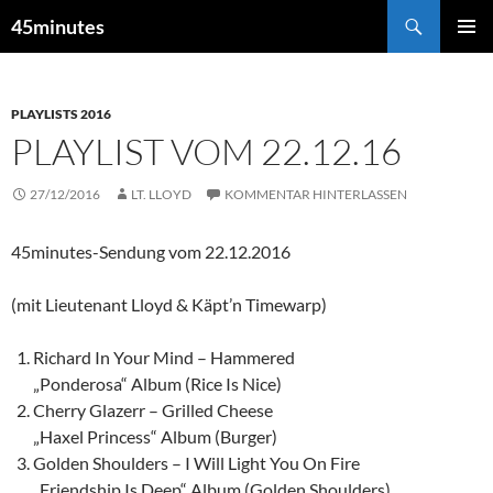
Zum
Suchen
45minutes
Inhalt
PRIMÄR
springen
MENÜ
PLAYLISTS 2016
PLAYLIST VOM 22.12.16
27/12/2016
LT. LLOYD
KOMMENTAR HINTERLASSEN
45minutes-Sendung vom 22.12.2016
(mit Lieutenant Lloyd & Käpt’n Timewarp)
Richard In Your Mind – Hammered
„Ponderosa“ Album (Rice Is Nice)
Cherry Glazerr – Grilled Cheese
„Haxel Princess“ Album (Burger)
Golden Shoulders – I Will Light You On Fire
„Friendship Is Deep“ Album (Golden Shoulders)