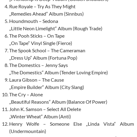
Rue Royale – Try As They Might
„Remedies Ahead“ Album (Sinnbus)
Houndmouth – Sedona
„Little Neon Limelight“ Album (Rough Trade)
The Pooh Sticks – On Tape
„On Tape“ Vinyl Single (Fierce)
The Spook School – The Cameraman
„Dress Up“ Album (Fortuna Pop)
The Domestics – Jenny Says
„The Domestics“ Album (Tender Loving Empire)
Laura Gibson – The Cause
„Empire Builder“ Album (City Slang)
The Cry – Alone
„Beautiful Reasons“ Album (Balance Of Power)
John K. Samson – Select All Delete
„Winter Wheat“ Album (Anti)
Henry Wolfe – Someone Else „Linda Vista“ Album
(Undermountain)