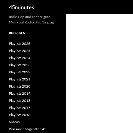
Suchen
45minutes
Zum
Indie-Pop und andere gute
Musik auf Radio Blau/Leipzig
Inhalt
springen
RUBRIKEN
Playlists 2026
Playlists 2025
Playlists 2024
Playlists 2023
Playlists 2022
Playlists 2021
Playlists 2020
Playlists 2019
Playlists 2018
Playlists 2017
Playlists 2016
Videos
Was macht eigentlich 45