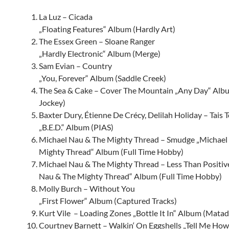
La Luz – Cicada
„Floating Features“ Album (Hardly Art)
The Essex Green – Sloane Ranger
„Hardly Electronic“ Album (Merge)
Sam Evian – Country
„You, Forever“ Album (Saddle Creek)
The Sea & Cake – Cover The Mountain „Any Day“ Album
Jockey)
Baxter Dury, Étienne De Crécy, Delilah Holiday – Tais T
„B.E.D.“ Album (PIAS)
Michael Nau & The Mighty Thread – Smudge „Michael
Mighty Thread“ Album (Full Time Hobby)
Michael Nau & The Mighty Thread – Less Than Positiv
Nau & The Mighty Thread“ Album (Full Time Hobby)
Molly Burch – Without You
„First Flower“ Album (Captured Tracks)
Kurt Vile – Loading Zones „Bottle It In“ Album (Matad
Courtney Barnett – Walkin‘ On Eggshells „Tell Me How