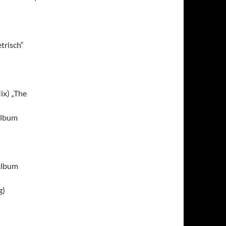
trisch“
ix) „The
Album
Album
g)