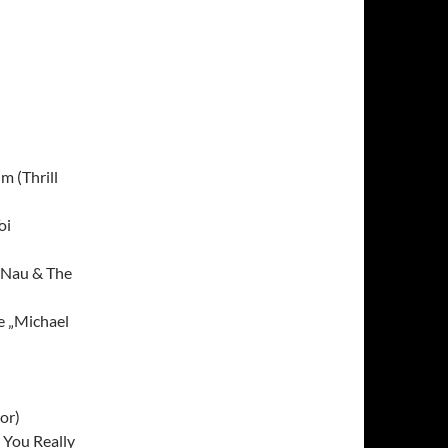
 (Thrill
oi
 Nau & The
e „Michael
or)
 You Really