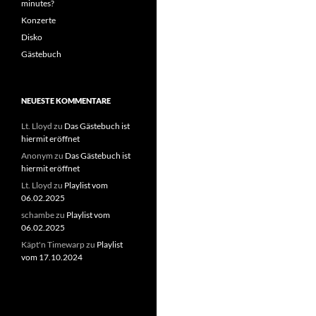
minutes?
Konzerte
Disko
Gästebuch
NEUESTE KOMMENTARE
Lt. Lloyd
zu
Das Gästebuch ist
hiermit eröffnet
Anonym
zu
Das Gästebuch ist
hiermit eröffnet
Lt. Lloyd
zu
Playlist vom
06.02.2025
schambe
zu
Playlist vom
06.02.2025
Käpt'n Timewarp
zu
Playlist
vom 17.10.2024