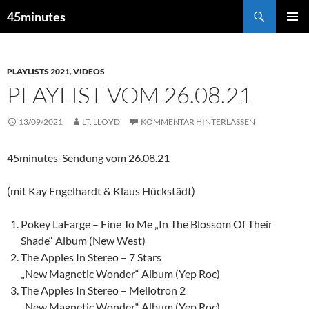
Zum
Suchen
45minutes
Inhalt
PRIMÄR
springen
MENÜ
PLAYLISTS 2021
,
VIDEOS
PLAYLIST VOM 26.08.21
13/09/2021
LT. LLOYD
KOMMENTAR HINTERLASSEN
45minutes-Sendung vom 26.08.21
(mit Kay Engelhardt & Klaus Hückstädt)
Pokey LaFarge – Fine To Me „In The Blossom Of Their
Shade“ Album (New West)
The Apples In Stereo – 7 Stars
„New Magnetic Wonder“ Album (Yep Roc)
The Apples In Stereo – Mellotron 2
„New Magnetic Wonder“ Album (Yep Roc)