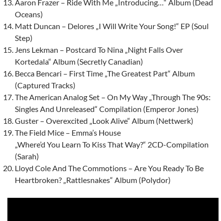
Aaron Frazer – Ride With Me „Introducing…“ Album (Dead
Oceans)
Matt Duncan – Delores „I Will Write Your Song!“ EP (Soul
Step)
Jens Lekman – Postcard To Nina „Night Falls Over
Kortedala“ Album (Secretly Canadian)
Becca Bencari – First Time „The Greatest Part“ Album
(Captured Tracks)
The American Analog Set – On My Way „Through The 90s:
Singles And Unreleased“ Compilation (Emperor Jones)
Guster – Overexcited „Look Alive“ Album (Nettwerk)
The Field Mice – Emma’s House
„Where’d You Learn To Kiss That Way?“ 2CD-Compilation
(Sarah)
Lloyd Cole And The Commotions – Are You Ready To Be
Heartbroken? „Rattlesnakes“ Album (Polydor)