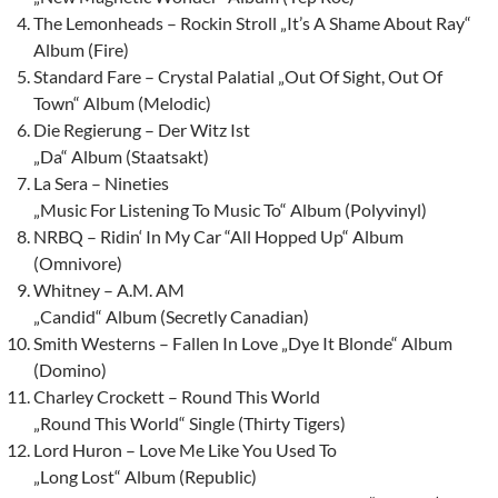
The Lemonheads – Rockin Stroll „It’s A Shame About Ray“
Album (Fire)
Standard Fare – Crystal Palatial „Out Of Sight, Out Of
Town“ Album (Melodic)
Die Regierung – Der Witz Ist
„Da“ Album (Staatsakt)
La Sera – Nineties
„Music For Listening To Music To“ Album (Polyvinyl)
NRBQ – Ridin‘ In My Car “All Hopped Up“ Album
(Omnivore)
Whitney – A.M. AM
„Candid“ Album (Secretly Canadian)
Smith Westerns – Fallen In Love „Dye It Blonde“ Album
(Domino)
Charley Crockett – Round This World
„Round This World“ Single (Thirty Tigers)
Lord Huron – Love Me Like You Used To
„Long Lost“ Album (Republic)