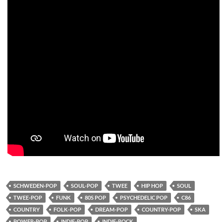
SCHWEDEN-POP
SOUL-POP
TWEE
HIP HOP
SOUL
TWEE-POP
FUNK
80S POP
PSYCHEDELIC POP
C86
COUNTRY
FOLK-POP
DREAM-POP
COUNTRY-POP
SKA
POWER-POP
INDIE-POP
INDIE-ROCK