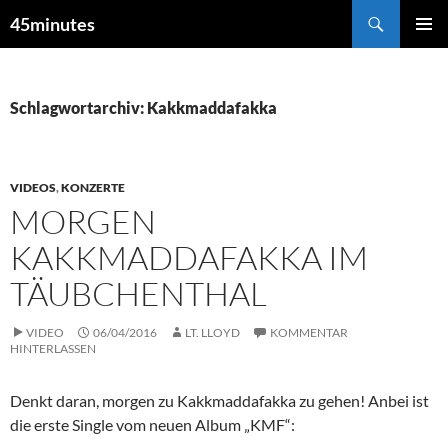
Zum
Suchen
45minutes
Inhalt
PRIMÄR
springen
MENÜ
Schlagwortarchiv: Kakkmaddafakka
VIDEOS
,
KONZERTE
MORGEN
KAKKMADDAFAKKA IM
TÄUBCHENTHAL
VIDEO
06/04/2016
LT. LLOYD
KOMMENTAR
HINTERLASSEN
Denkt daran, morgen zu Kakkmaddafakka zu gehen! Anbei ist
die erste Single vom neuen Album „KMF“: