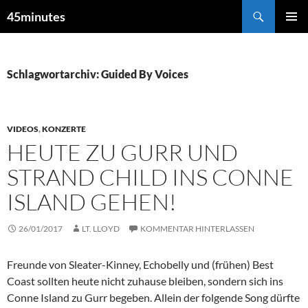
Zum
Suchen
45minutes
Inhalt
PRIMÄR
springen
MENÜ
Schlagwortarchiv: Guided By Voices
VIDEOS
,
KONZERTE
HEUTE ZU GURR UND
STRAND CHILD INS CONNE
ISLAND GEHEN!
26/01/2017
LT. LLOYD
KOMMENTAR HINTERLASSEN
Freunde von Sleater-Kinney, Echobelly und (frühen) Best
Coast sollten heute nicht zuhause bleiben, sondern sich ins
Conne Island zu Gurr begeben. Allein der folgende Song dürfte