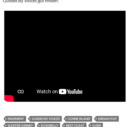
Guided By Voices gut finden:
PAVEMENT
GUIDED BY VOICES
CONNE ISLAND
DREAM-POP
SLEATER-KINNEY
ECHOBELLY
BEST COAST
GURR