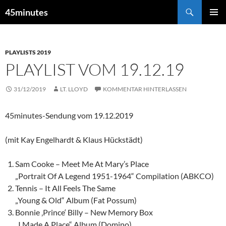
Zum
Suchen
45minutes
Inhalt
PRIMÄR
springen
MENÜ
PLAYLISTS 2019
PLAYLIST VOM 19.12.19
31/12/2019
LT. LLOYD
KOMMENTAR HINTERLASSEN
45minutes-Sendung vom 19.12.2019
(mit Kay Engelhardt & Klaus Hückstädt)
Sam Cooke – Meet Me At Mary’s Place
„Portrait Of A Legend 1951-1964“ Compilation (ABKCO)
Tennis – It All Feels The Same
„Young & Old“ Album (Fat Possum)
Bonnie ‚Prince‘ Billy – New Memory Box
„I Made A Place“ Album (Domino)