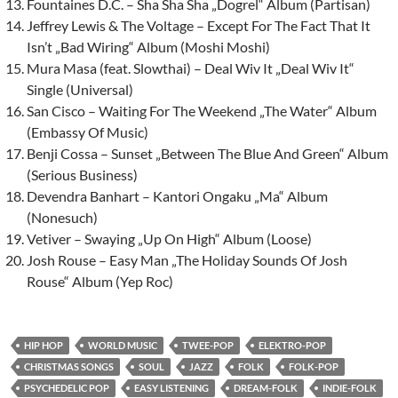
Fountaines D.C. – Sha Sha Sha „Dogrel“ Album (Partisan)
Jeffrey Lewis & The Voltage – Except For The Fact That It
Isn’t „Bad Wiring“ Album (Moshi Moshi)
Mura Masa (feat. Slowthai) – Deal Wiv It „Deal Wiv It“
Single (Universal)
San Cisco – Waiting For The Weekend „The Water“ Album
(Embassy Of Music)
Benji Cossa – Sunset „Between The Blue And Green“ Album
(Serious Business)
Devendra Banhart – Kantori Ongaku „Ma“ Album
(Nonesuch)
Vetiver – Swaying „Up On High“ Album (Loose)
Josh Rouse – Easy Man „The Holiday Sounds Of Josh
Rouse“ Album (Yep Roc)
HIP HOP
WORLD MUSIC
TWEE-POP
ELEKTRO-POP
CHRISTMAS SONGS
SOUL
JAZZ
FOLK
FOLK-POP
PSYCHEDELIC POP
EASY LISTENING
DREAM-FOLK
INDIE-FOLK