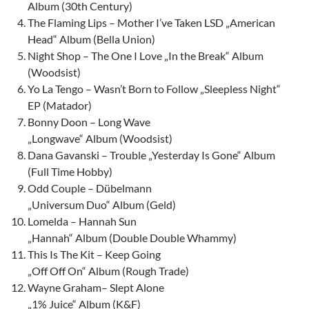
Album (30th Century)
The Flaming Lips – Mother I’ve Taken LSD „American
Head“ Album (Bella Union)
Night Shop – The One I Love „In the Break“ Album
(Woodsist)
Yo La Tengo – Wasn’t Born to Follow „Sleepless Night“
EP (Matador)
Bonny Doon – Long Wave
„Longwave“ Album (Woodsist)
Dana Gavanski – Trouble „Yesterday Is Gone“ Album
(Full Time Hobby)
Odd Couple – Dübelmann
„Universum Duo“ Album (Geld)
Lomelda – Hannah Sun
„Hannah“ Album (Double Double Whammy)
This Is The Kit – Keep Going
„Off Off On“ Album (Rough Trade)
Wayne Graham– Slept Alone
„1% Juice“ Album (K&F)