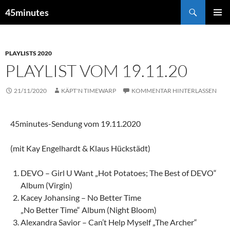
Zum
Suchen
45minutes
Inhalt
PRIMÄR
springen
MENÜ
PLAYLISTS 2020
PLAYLIST VOM 19.11.20
21/11/2020
KÄPT'N TIMEWARP
KOMMENTAR HINTERLASSEN
45minutes-Sendung vom 19.11.2020
(mit Kay Engelhardt & Klaus Hückstädt)
DEVO – Girl U Want „Hot Potatoes; The Best of DEVO“
Album (Virgin)
Kacey Johansing – No Better Time
„No Better Time“ Album (Night Bloom)
Alexandra Savior – Can’t Help Myself „The Archer“