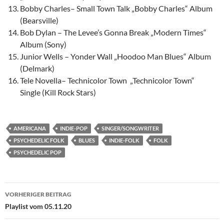
Bobby Charles– Small Town Talk „Bobby Charles“ Album
(Bearsville)
Bob Dylan – The Levee’s Gonna Break „Modern Times“
Album (Sony)
Junior Wells – Yonder Wall „Hoodoo Man Blues“ Album
(Delmark)
Tele Novella– Technicolor Town „Technicolor Town“
Single (Kill Rock Stars)
AMERICANA
INDIE-POP
SINGER/SONGWRITER
PSYCHEDELIC FOLK
BLUES
INDIE-FOLK
FOLK
PSYCHEDELIC POP
Beitragsnavigation
VORHERIGER BEITRAG
Playlist vom 05.11.20