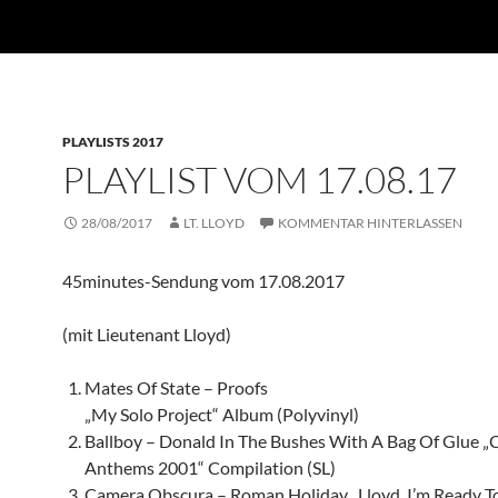
PLAYLISTS 2017
PLAYLIST VOM 17.08.17
28/08/2017
LT. LLOYD
KOMMENTAR HINTERLASSEN
45minutes-Sendung vom 17.08.2017
(mit Lieutenant Lloyd)
Mates Of State – Proofs
„My Solo Project“ Album (Polyvinyl)
Ballboy – Donald In The Bushes With A Bag Of Glue „
Anthems 2001“ Compilation (SL)
Camera Obscura – Roman Holiday „Lloyd, I’m Ready T