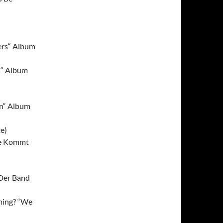
ers“ Album
es“ Album
)
on“ Album
e)
ie Kommt
 Der Band
ming? “We