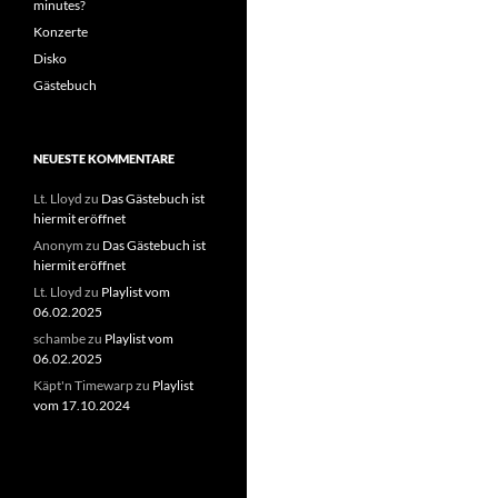
minutes?
Konzerte
Disko
Gästebuch
NEUESTE KOMMENTARE
Lt. Lloyd
zu
Das Gästebuch ist
hiermit eröffnet
Anonym
zu
Das Gästebuch ist
hiermit eröffnet
Lt. Lloyd
zu
Playlist vom
06.02.2025
schambe
zu
Playlist vom
06.02.2025
Käpt'n Timewarp
zu
Playlist
vom 17.10.2024