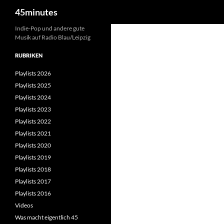
Suchen
45minutes
Zum
Indie-Pop und andere gute
Musik auf Radio Blau/Leipzig
Inhalt
springen
RUBRIKEN
Playlists 2026
Playlists 2025
Playlists 2024
Playlists 2023
Playlists 2022
Playlists 2021
Playlists 2020
Playlists 2019
Playlists 2018
Playlists 2017
Playlists 2016
Videos
Was macht eigentlich 45