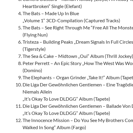
Heartbroken“ Single (Elefant)
The Bats – Made Up In Blue
„Volume 1“ 3CD-Compilation (Captured Tracks)
The Bats – See Right Through Me “Free All The Monst
(Flying Nun)
Tristeza – Building Peaks „Dream Signals In Full Circl
(Tigerstyle)
The Sea & Cake – Midtown „Oui“ Album (Thrill Jockey
Peter Perrett – An Epic Story „How The West Was W
(Domino)
The Elephants – Organ Grinder „Take It!“ Album (Tapet
Die Liga Der Gewöhnlichen Gentlemen – Eine Tragöd
Niemals Allein
„It’s Okay To Love DLDGG“ Album (Tapete)
Die Liga Der Gewöhnlichen Gentlemen – Ballade Von
„It’s Okay To Love DLDGG“ Album (Tapete)
The Innocence Mission – Do You See My Brothers Co
Walked In Song“ Album (Fargo)