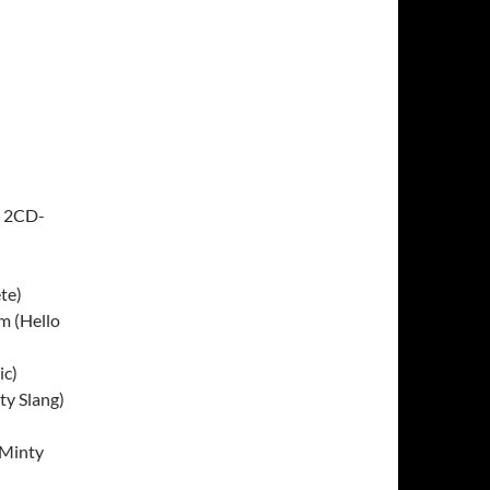
“ 2CD-
)
te)
m (Hello
ic)
ty Slang)
(Minty