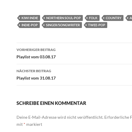
KIWI INDIE
NORTHERN SOUL-POP
FOLK
COUNTRY
A
INDIE-POP
SINGER/SONGWRITER
TWEE-POP
Beitragsnavigation
VORHERIGER BEITRAG
Playlist vom 03.08.17
NÄCHSTER BEITRAG
Playlist vom 31.08.17
SCHREIBE EINEN KOMMENTAR
Deine E-Mail-Adresse wird nicht veröffentlicht.
Erforderliche F
mit
*
markiert