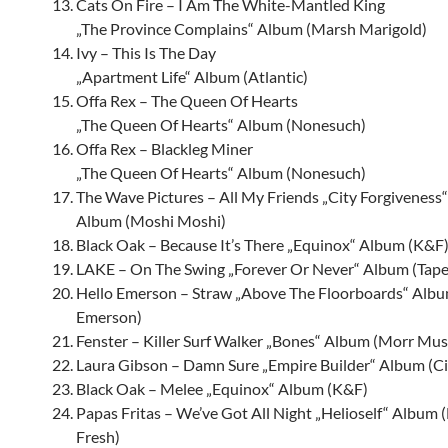
Cats On Fire – I Am The White-Mantled King
„The Province Complains“ Album (Marsh Marigold)
Ivy – This Is The Day
„Apartment Life“ Album (Atlantic)
Offa Rex – The Queen Of Hearts
„The Queen Of Hearts“ Album (Nonesuch)
Offa Rex – Blackleg Miner
„The Queen Of Hearts“ Album (Nonesuch)
The Wave Pictures – All My Friends „City Forgiveness
Album (Moshi Moshi)
Black Oak – Because It’s There „Equinox“ Album (K&F
LAKE – On The Swing „Forever Or Never“ Album (Tape
Hello Emerson – Straw „Above The Floorboards“ Albu
Emerson)
Fenster – Killer Surf Walker „Bones“ Album (Morr Mus
Laura Gibson – Damn Sure „Empire Builder“ Album (Ci
Black Oak – Melee „Equinox“ Album (K&F)
Papas Fritas – We’ve Got All Night „Helioself“ Album 
Fresh)