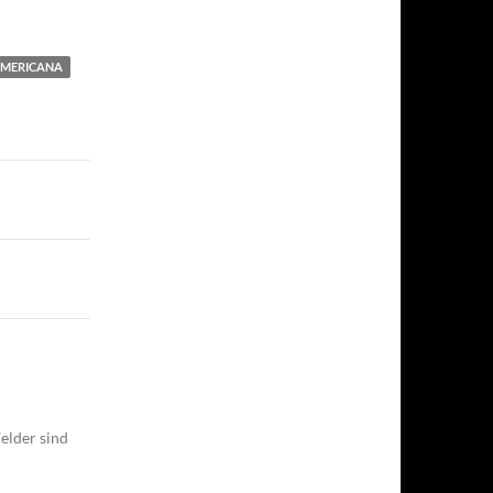
MERICANA
elder sind