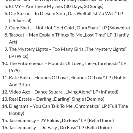
EL VY – Are These My Jets (30 Days, 30 Songs)
Die Sterne – In Diesem Sinn „Das Weltall Ist Zu Weit“ LP
(Universal)
Oum Shatt – Hot Hot Cold Cold „Oum Shatt“ LP (Snowhite)
Tacocat – Men Explain Things To Me „Lost Time“ LP (Hardly
Art)
The Mystery Lights – Too Many Girls „The Mystery Lights“
LP (Wick)
The Futureheads – Hounds Of Love „The Futureheads“ LP
(679)
Kate Bush – Hounds Of Love „Hounds Of Love“ LP (Noble
And Brite)
Video Age – Dance Square „Living Alone“ LP (Inflated)
Real Estate – Darling „Darling“ Single (Domino)
Diagrams – You Can Talk To Me „Chromatics“ LP (Full Time
Hobby)
Tasseomancy – 29 Palms „Do Easy“ LP (Bella Union)
Tasseomancy – Do Easy „Do Easy“ LP (Bella Union)