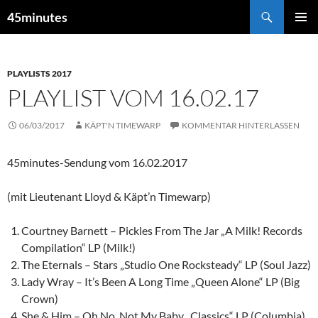
Zum
Suchen
45minutes
Inhalt
PRIMÄR
springen
MENÜ
PLAYLISTS 2017
PLAYLIST VOM 16.02.17
06/03/2017
KÄPT'N TIMEWARP
KOMMENTAR HINTERLASSEN
45minutes-Sendung vom 16.02.2017
(mit Lieutenant Lloyd & Käpt’n Timewarp)
Courtney Barnett – Pickles From The Jar „A Milk! Records
Compilation“ LP (Milk!)
The Eternals – Stars „Studio One Rocksteady“ LP (Soul Jazz)
Lady Wray – It’s Been A Long Time „Queen Alone“ LP (Big
Crown)
She & Him – Oh No, Not My Baby „Classics“ LP (Columbia)