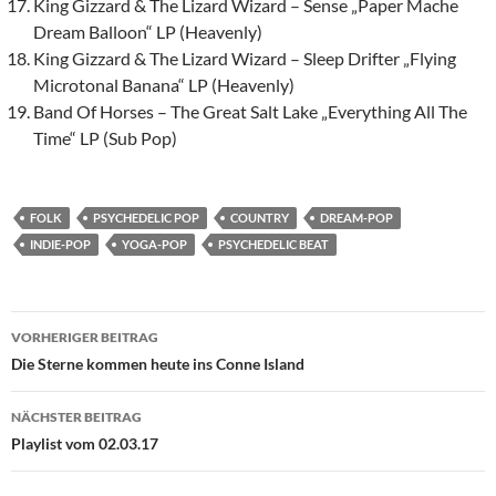
King Gizzard & The Lizard Wizard – Sense „Paper Mache
Dream Balloon“ LP (Heavenly)
King Gizzard & The Lizard Wizard – Sleep Drifter „Flying
Microtonal Banana“ LP (Heavenly)
Band Of Horses – The Great Salt Lake „Everything All The
Time“ LP (Sub Pop)
FOLK
PSYCHEDELIC POP
COUNTRY
DREAM-POP
INDIE-POP
YOGA-POP
PSYCHEDELIC BEAT
Beitragsnavigation
VORHERIGER BEITRAG
Die Sterne kommen heute ins Conne Island
NÄCHSTER BEITRAG
Playlist vom 02.03.17