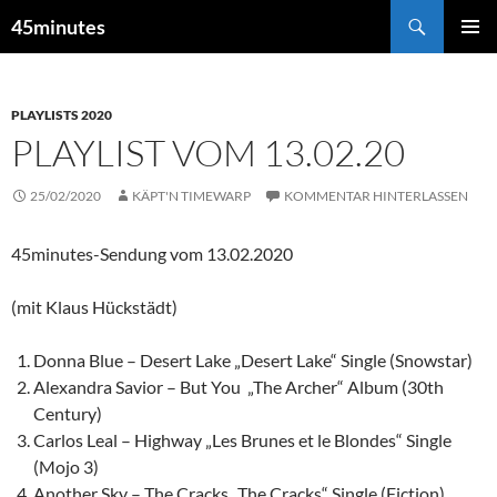
Zum
Suchen
45minutes
Inhalt
PRIMÄR
springen
MENÜ
PLAYLISTS 2020
PLAYLIST VOM 13.02.20
25/02/2020
KÄPT'N TIMEWARP
KOMMENTAR HINTERLASSEN
45minutes-Sendung vom 13.02.2020
(mit Klaus Hückstädt)
Donna Blue – Desert Lake „Desert Lake“ Single (Snowstar)
Alexandra Savior – But You „The Archer“ Album (30th
Century)
Carlos Leal – Highway „Les Brunes et le Blondes“ Single
(Mojo 3)
Another Sky – The Cracks „The Cracks“ Single (Fiction)