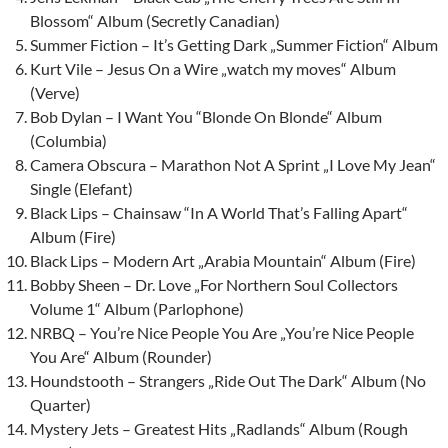
Blossom“ Album (Secretly Canadian)
Summer Fiction – It’s Getting Dark „Summer Fiction“ Album
Kurt Vile – Jesus On a Wire „watch my moves“ Album
(Verve)
Bob Dylan – I Want You “Blonde On Blonde“ Album
(Columbia)
Camera Obscura – Marathon Not A Sprint „I Love My Jean“
Single (Elefant)
Black Lips – Chainsaw “In A World That’s Falling Apart“
Album (Fire)
Black Lips – Modern Art „Arabia Mountain“ Album (Fire)
Bobby Sheen – Dr. Love „For Northern Soul Collectors
Volume 1“ Album (Parlophone)
NRBQ – You’re Nice People You Are „You’re Nice People
You Are“ Album (Rounder)
Houndstooth – Strangers „Ride Out The Dark“ Album (No
Quarter)
Mystery Jets – Greatest Hits „Radlands“ Album (Rough