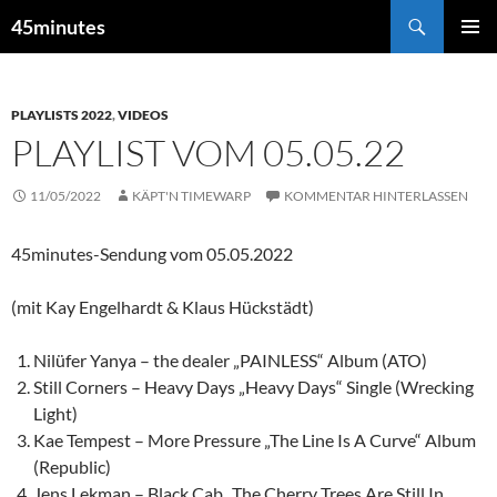
Zum
Suchen
45minutes
Inhalt
PRIMÄR
springen
MENÜ
PLAYLISTS 2022
,
VIDEOS
PLAYLIST VOM 05.05.22
11/05/2022
KÄPT'N TIMEWARP
KOMMENTAR HINTERLASSEN
45minutes-Sendung vom 05.05.2022
(mit Kay Engelhardt & Klaus Hückstädt)
Nilüfer Yanya – the dealer „PAINLESS“ Album (ATO)
Still Corners – Heavy Days „Heavy Days“ Single (Wrecking
Light)
Kae Tempest – More Pressure „The Line Is A Curve“ Album
(Republic)
Jens Lekman – Black Cab „The Cherry Trees Are Still In