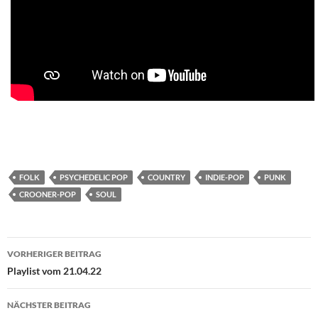
FOLK
PSYCHEDELIC POP
COUNTRY
INDIE-POP
PUNK
CROONER-POP
SOUL
Beitragsnavigation
VORHERIGER BEITRAG
Playlist vom 21.04.22
NÄCHSTER BEITRAG