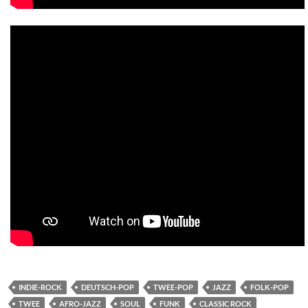
INDIE-ROCK
DEUTSCH-POP
TWEE-POP
JAZZ
FOLK-POP
TWEE
AFRO-JAZZ
SOUL
FUNK
CLASSIC ROCK