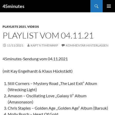
Zum
Suchen
45minutes
Inhalt
PRIMÄR
springen
MENÜ
PLAYLISTS 2021
,
VIDEOS
PLAYLIST VOM 04.11.21
11/11/2021
KÄPT'N TIMEWARP
KOMMENTAR HINTERLASSEN
45minutes-Sendung vom 04.11.2021
(mit Kay Engelhardt & Klaus Hückstädt)
Still Corners – Mystery Road „The Last Exit“ Album
(Wrecking Light)
Amason – Oscillating Love „Galaxy II“ Album
(Amasonason)
Chris Staples – Golden Age „Golden Age“ Album (Barsuk)
Molly Burch – Heart Of Gold