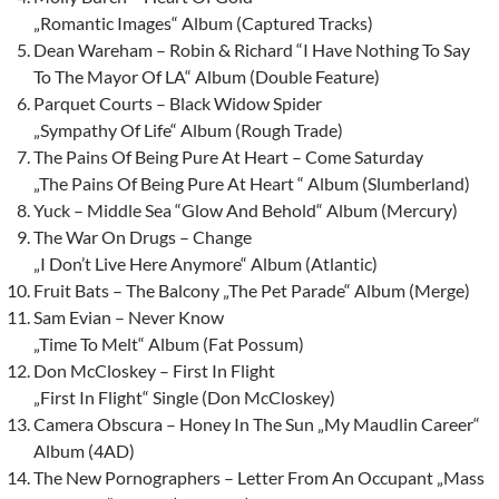
„Romantic Images“ Album (Captured Tracks)
Dean Wareham – Robin & Richard “I Have Nothing To Say
To The Mayor Of LA“ Album (Double Feature)
Parquet Courts – Black Widow Spider
„Sympathy Of Life“ Album (Rough Trade)
The Pains Of Being Pure At Heart – Come Saturday
„The Pains Of Being Pure At Heart “ Album (Slumberland)
Yuck – Middle Sea “Glow And Behold“ Album (Mercury)
The War On Drugs – Change
„I Don’t Live Here Anymore“ Album (Atlantic)
Fruit Bats – The Balcony „The Pet Parade“ Album (Merge)
Sam Evian – Never Know
„Time To Melt“ Album (Fat Possum)
Don McCloskey – First In Flight
„First In Flight“ Single (Don McCloskey)
Camera Obscura – Honey In The Sun „My Maudlin Career“
Album (4AD)
The New Pornographers – Letter From An Occupant „Mass