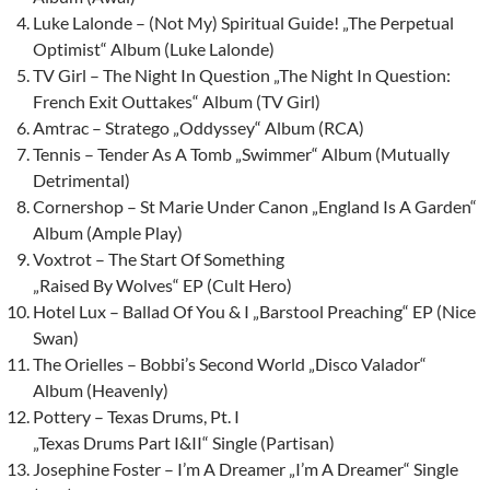
Luke Lalonde – (Not My) Spiritual Guide! „The Perpetual
Optimist“ Album (Luke Lalonde)
TV Girl – The Night In Question „The Night In Question:
French Exit Outtakes“ Album (TV Girl)
Amtrac – Stratego „Oddyssey“ Album (RCA)
Tennis – Tender As A Tomb „Swimmer“ Album (Mutually
Detrimental)
Cornershop – St Marie Under Canon „England Is A Garden“
Album (Ample Play)
Voxtrot – The Start Of Something
„Raised By Wolves“ EP (Cult Hero)
Hotel Lux – Ballad Of You & I „Barstool Preaching“ EP (Nice
Swan)
The Orielles – Bobbi’s Second World „Disco Valador“
Album (Heavenly)
Pottery – Texas Drums, Pt. I
„Texas Drums Part I&II“ Single (Partisan)
Josephine Foster – I’m A Dreamer „I’m A Dreamer“ Single