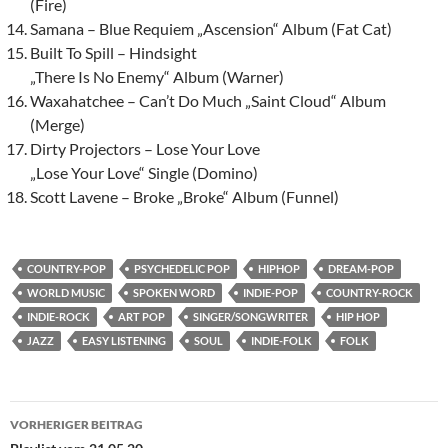
(Fire)
Samana – Blue Requiem „Ascension“ Album (Fat Cat)
Built To Spill – Hindsight
„There Is No Enemy“ Album (Warner)
Waxahatchee – Can’t Do Much „Saint Cloud“ Album
(Merge)
Dirty Projectors – Lose Your Love
„Lose Your Love“ Single (Domino)
Scott Lavene – Broke „Broke“ Album (Funnel)
COUNTRY-POP
PSYCHEDELIC POP
HIPHOP
DREAM-POP
WORLD MUSIC
SPOKEN WORD
INDIE-POP
COUNTRY-ROCK
INDIE-ROCK
ART POP
SINGER/SONGWRITER
HIP HOP
JAZZ
EASY LISTENING
SOUL
INDIE-FOLK
FOLK
Beitragsnavigation
VORHERIGER BEITRAG