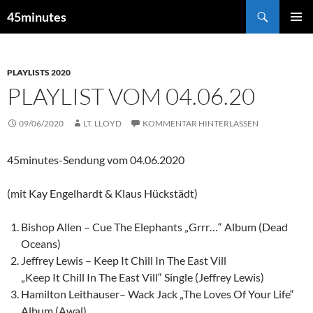
Zum
Suchen
45minutes
Inhalt
PRIMÄR
springen
MENÜ
PLAYLISTS 2020
PLAYLIST VOM 04.06.20
09/06/2020
LT. LLOYD
KOMMENTAR HINTERLASSEN
45minutes-Sendung vom 04.06.2020
(mit Kay Engelhardt & Klaus Hückstädt)
Bishop Allen – Cue The Elephants „Grrr…“ Album (Dead
Oceans)
Jeffrey Lewis – Keep It Chill In The East Vill
„Keep It Chill In The East Vill“ Single (Jeffrey Lewis)
Hamilton Leithauser– Wack Jack „The Loves Of Your Life“
Album (Awal)