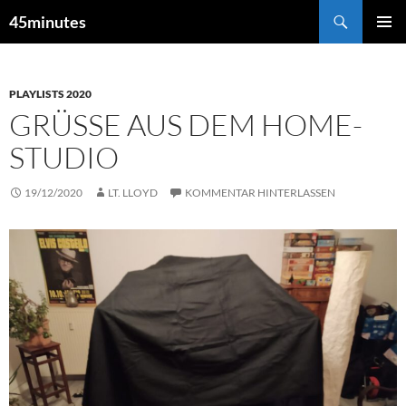
Zum
Suchen
45minutes
Inhalt
PRIMÄR
springen
MENÜ
PLAYLISTS 2020
GRÜSSE AUS DEM HOME-S
TUDIO
19/12/2020
LT. LLOYD
KOMMENTAR HINTERLASSEN