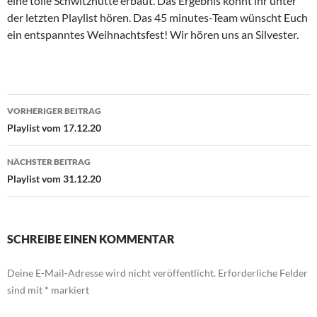
eine tolle Schwitzhütte erbaut. Das Ergebnis könnt ihr unter
der letzten Playlist hören. Das 45 minutes-Team wünscht Euch
ein entspanntes Weihnachtsfest! Wir hören uns an Silvester.
Beitragsnavigation
VORHERIGER BEITRAG
Playlist vom 17.12.20
NÄCHSTER BEITRAG
Playlist vom 31.12.20
SCHREIBE EINEN KOMMENTAR
Deine E-Mail-Adresse wird nicht veröffentlicht.
Erforderliche Felder
sind mit
*
markiert